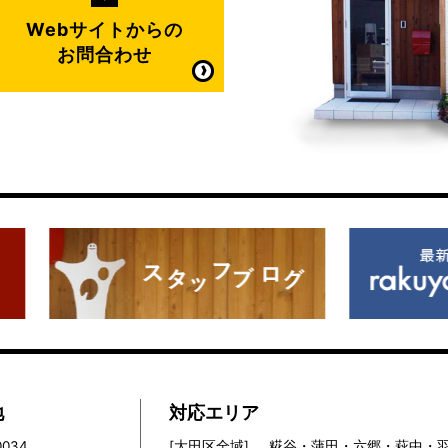
Webサイトからの
お問合わせ
地
対応エリア
0034
[大田区全域]
糀谷・蒲田・六郷・萩中・