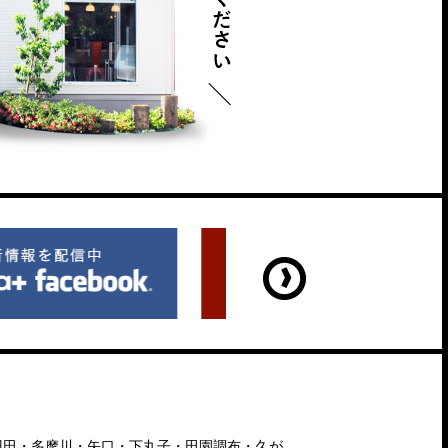
羽田・多摩川・矢口・下丸子・田園調布・久が