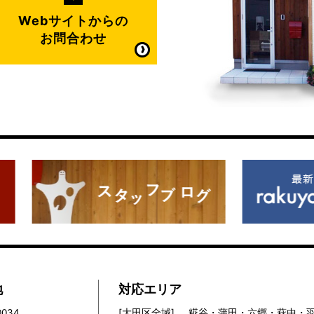
Webサイトからの
お問合わせ
地
対応エリア
0034
[大田区全域]
糀谷・蒲田・六郷・萩中・