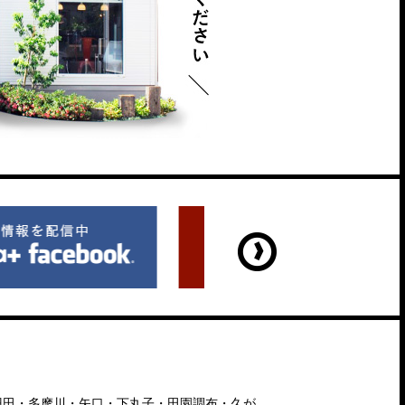
羽田・多摩川・矢口・下丸子・田園調布・久が