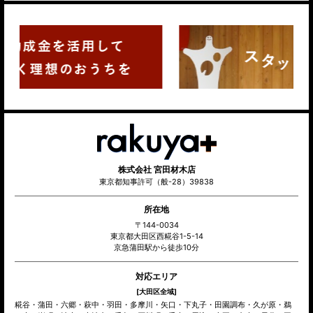
株式会社 宮田材木店
東京都知事許可（般-28）39838
所在地
〒144-0034
東京都大田区西糀谷1-5-14
京急蒲田駅から徒歩10分
対応エリア
[大田区全域]
糀谷・蒲田・六郷・萩中・羽田・多摩川・矢口・下丸子・田園調布・久が原・鵜