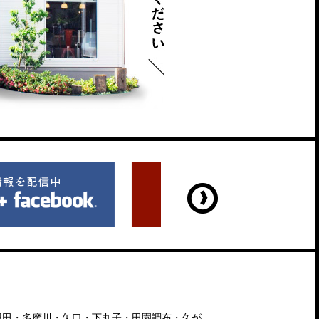
羽田・多摩川・矢口・下丸子・田園調布・久が