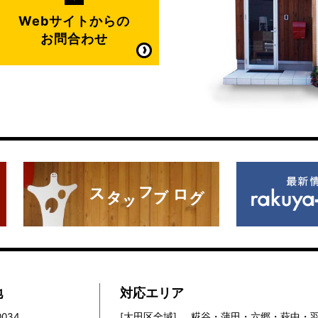
Webサイトからの
お問合わせ
地
対応エリア
0034
[大田区全域]
糀谷・蒲田・六郷・萩中・