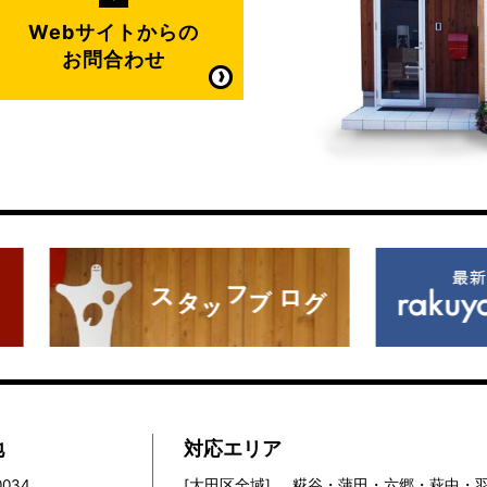
Webサイトからの
お問合わせ
地
対応エリア
0034
[大田区全域]
糀谷・蒲田・六郷・萩中・