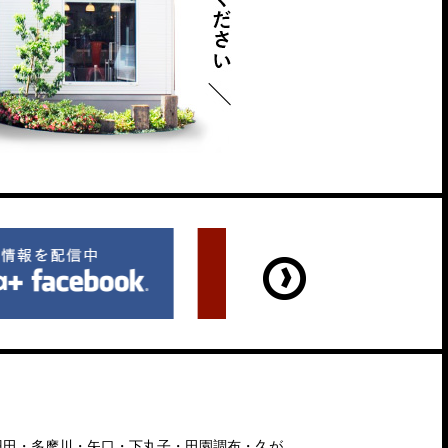
羽田・多摩川・矢口・下丸子・田園調布・久が