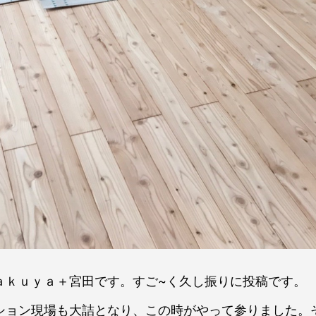
ａｋｕｙａ＋宮田です。すご~く久し振りに投稿です。
ション現場も大詰となり、この時がやって参りました。