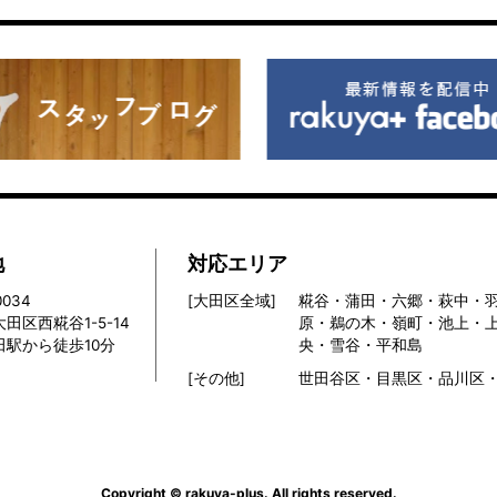
地
対応エリア
0034
[大田区全域]
糀谷・蒲田・六郷・萩中・
田区西糀谷1-5-14
原・鵜の木・嶺町・池上・
田駅から徒歩10分
央・雪谷・平和島
[その他]
世田谷区・目黒区・品川区
Copyright © rakuya-plus. All rights reserved.