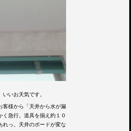
。いいお天気です。
お客様から「天井から水が漏
かく急行。道具を揃え約１０
あれっ。天井のボードが変な