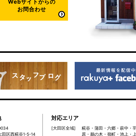
Webサイトからの
お問合わせ
地
対応エリア
0034
[大田区全域]
糀谷・蒲田・六郷・萩中・
田区西糀谷1-5-14
原・鵜の木・嶺町・池上・