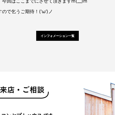
今回はここまでにさせて頂きますm(__)m
で乞うご期待！(‘ω’)ノ
インフォメーション一覧