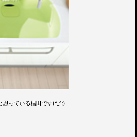
ている椙田です(^_^;)