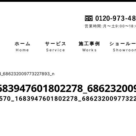
営業時間:月〜土
9:00〜18:
ホーム
サービス
施工事例
ショール
Home
Service
Works
Showroo
8_686232009773227893_n
683947601802278_68623200
570_1683947601802278_6862320097732