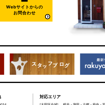
Webサイトからの
お問合わせ
地
対応エリア
0034
[大田区全域]
糀谷・蒲田・六郷・萩中・