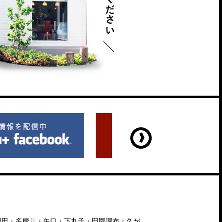
羽田・多摩川・矢口・下丸子・田園調布・久が