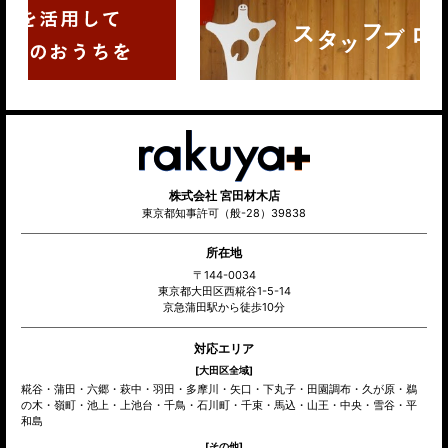
株式会社 宮田材木店
東京都知事許可（般-28）39838
所在地
〒144-0034
東京都大田区西糀谷1-5-14
京急蒲田駅から徒歩10分
対応エリア
[大田区全域]
糀谷・蒲田・六郷・萩中・羽田・多摩川・矢口・下丸子・田園調布・久が原・鵜
の木・嶺町・池上・上池台・千鳥・石川町・千束・馬込・山王・中央・雪谷・平
和島
[その他]