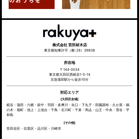
株式会社 宮田材木店
東京都知事許可（般-28）39838
所在地
〒144-0034
東京都大田区西糀谷1-5-14
京急蒲田駅から徒歩10分
対応エリア
[大田区全域]
糀谷・蒲田・六郷・萩中・羽田・多摩川・矢口・下丸子・田園調布・久が原・鵜
の木・嶺町・池上・上池台・千鳥・石川町・千束・馬込・山王・中央・雪谷・平
和島
[その他]
世田谷区・目黒区・品川区・川崎市