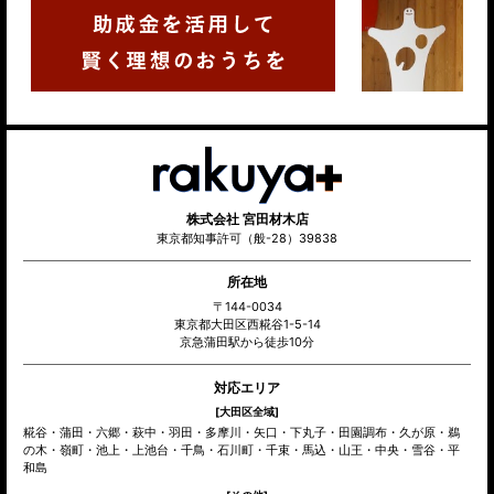
株式会社 宮田材木店
東京都知事許可（般-28）39838
所在地
〒144-0034
東京都大田区西糀谷1-5-14
京急蒲田駅から徒歩10分
対応エリア
[大田区全域]
糀谷・蒲田・六郷・萩中・羽田・多摩川・矢口・下丸子・田園調布・久が原・鵜
の木・嶺町・池上・上池台・千鳥・石川町・千束・馬込・山王・中央・雪谷・平
和島