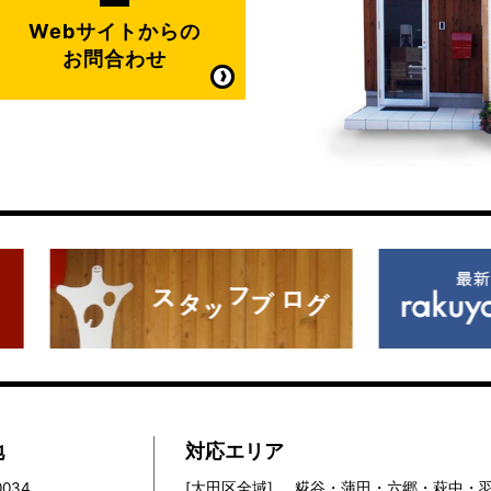
Webサイトからの
お問合わせ
地
対応エリア
0034
[大田区全域]
糀谷・蒲田・六郷・萩中・