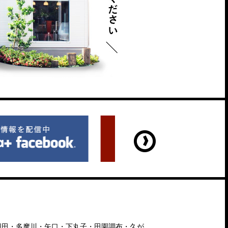
羽田・多摩川・矢口・下丸子・田園調布・久が